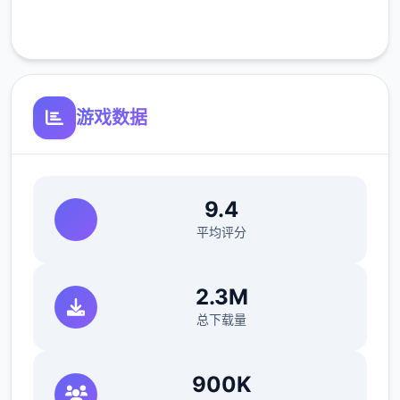
1、金手指新增获得食物指令
客服支持
2、设置增加是否锁帧选项（默认不锁帧）
3、设置增加摄像机纵向操作反转选项
游戏数据
4、传送动画调整为只有首次会播放
5、修复攻略后彤姨的互动任务无法完成
6、修复部分对诗的选项重复
9.4
平均评分
V1.2.3 更新日志-2024-12-20
1、 新增夜袭，子时交互睡觉中的5心角色可进
2.3M
行夜袭
总下载量
900K