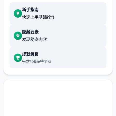
1、增加特别鸣谢
新手指南
2、优化部分任务提示
快速上手基础操作
3、修复角色眼球显示异常
隐藏要素
4、修复玄霜部分体位显示异常
发现秘密内容
5、修复蛮女服务选项不消耗钱币
成就解锁
完成挑战获得奖励
6、优化蛮女服务钱币不足的提示
7、优化部分动作穿模
V1.3.0 重大更新-2025-01-21
新角色 侠女-玄霜相关内容正式上线
内容包含角色剧情、专属玩法、多个全新的体
润色版下载 极品采花郎
位