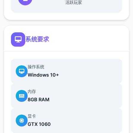
活跃玩家
系统要求
夜袭后解锁夜袭体位
操作系统
Windows 10+
内存
8GB RAM
夜袭后在对应房间醒来
显卡
GTX 1060
2、优化高潮时手和头部的穿模问题