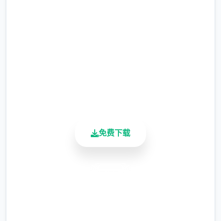
完整版游戏，免费体验
完成前置剧情后解锁：
2.3M+
总下载量
4.9/5
用户评分
900K+
活跃用户
免费下载
1、完成崔莺儿剧情
2、完成蛮女前置剧情
安全下载
新增蛮女支线剧情（码头商人处触发）
高速安装
极品采花郎优化修改：
完全免费