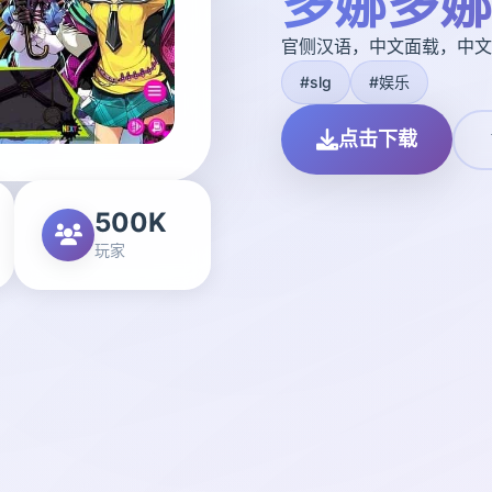
多娜多娜
官侧汉语，中文面载，中文
#slg
#娱乐
点击下载
500K
玩家