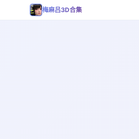
梅麻吕3D合集